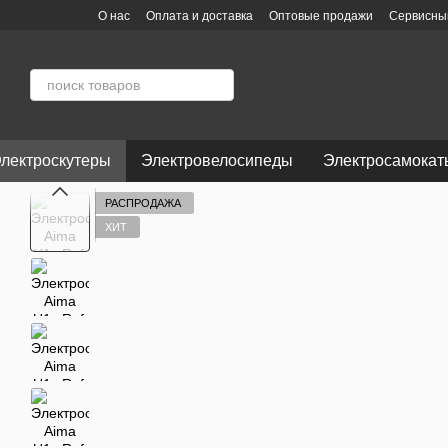
Перейти к основному контенту
О нас
Оплата и доставка
Оптовые продажи
Сервисны
Пользовательское соглашение
Отзывы о магазине
лектроскутеры
Электровелосипеды
Электросамокат
РАСПРОДАЖА
ХИТ