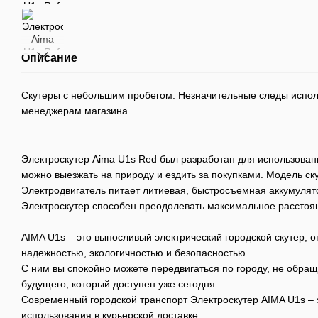
Описание
Скутеры с небольшим пробегом. Незначительные следы испол
менеджерам магазина
Электроскутер Aima U1s Red был разработан для использовани
можно выезжать на природу и ездить за покупками. Модель с
Электродвигатель питает литиевая, быстросъемная аккумуля
Электроскутер способен преодолевать максимальное расстоян
AIMA U1s – это выносливый электрический городской скутер, 
надежностью, экологичностью и безопасностью.
С ним вы спокойно можете передвигаться по городу, не обращ
будущего, который доступен уже сегодня.
Современный городской транспорт Электроскутер AIMA U1s –
использования в курьерской доставке.