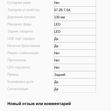
Складная рама
Нет
Зарядное устройство
67,2B 7,5А
Дорожный просвет
130 мм
Передние фары
LED
Задние габариты
LED
USB порт зарядки
Да
Наличие брызговиков
Да
Режим стабилизации
Нет
Приложение
Нет
LED подсветка
Нет
Привод
Задний
Блокировка руля
Да
Сигнализация
Да
Новый отзыв или комментарий