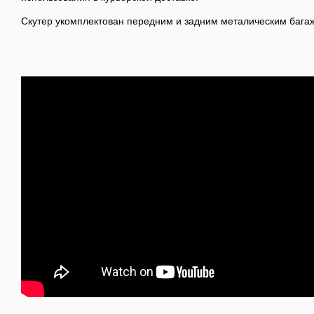
Скутер укомплектован передним и задним металическим бага