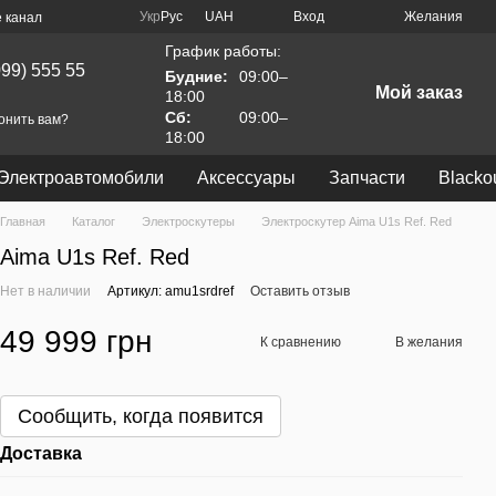
Укр
Рус
UAH
Вход
Желания
 канал
График работы:
099) 555 55
Будние:
09:00–
Мой заказ
18:00
Сб:
09:00–
онить вам?
18:00
Электроавтомобили
Аксессуары
Запчасти
Blacko
Главная
Каталог
Электроскутеры
Электроскутер Aima U1s Ref. Red
Aima U1s Ref. Red
Нет в наличии
Артикул: amu1srdref
Оставить отзыв
49 999 грн
К сравнению
В желания
Сообщить, когда появится
Доставка