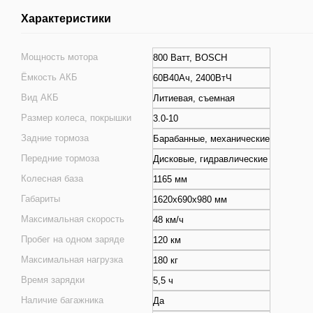
Характеристики
Мощность мотора
800 Ватт, BOSCH
Ёмкость АКБ
60В40Ач, 2400ВтЧ
Вид АКБ
Литиевая, съемная
Размер колеса, покрышки
3.0-10
Задние тормоза
Барабанные, механические
Передние тормоза
Дисковые, гидравлические
Колесная база
1165 мм
Габариты
1620x690x980 мм
Максимальная скорость
48 км/ч
Пробег на одном заряде
120 км
Максимальная нагрузка
180 кг
Время зарядки
5,5 ч
Наличие багажника
Да