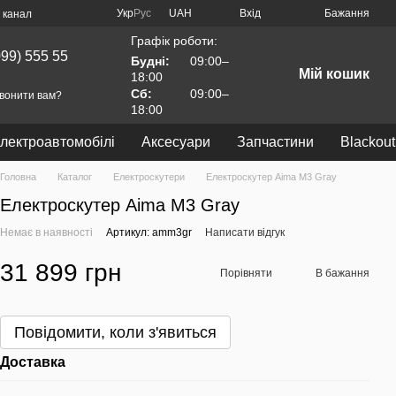
Укр
Рус
UAH
Вхід
Бажання
 канал
Графік роботи:
099) 555 55
Будні:
09:00–
Мій кошик
18:00
Сб:
09:00–
вонити вам?
18:00
лектроавтомобілі
Аксесуари
Запчастини
Blackout
Головна
Каталог
Електроскутери
Електроскутер Aima M3 Gray
Електроскутер Aima M3 Gray
Немає в наявності
Артикул: amm3gr
Написати відгук
31 899 грн
Порівняти
В бажання
Повідомити, коли з'явиться
Доставка