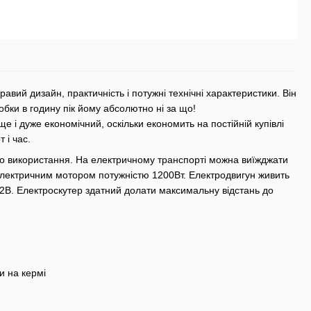
равий дизайн, практичність і потужні технічні характеристики. Він
обки в годину пік йому абсолютно ні за що!
 і дуже економічний, оскільки економить на постійній купівлі
 і час.
о використання. На електричному транспорті можна виїжджати
електричним мотором потужністю 1200Вт. Електродвигун живить
2В. Електроскутер здатний долати максимальну відстань до
и на кермі