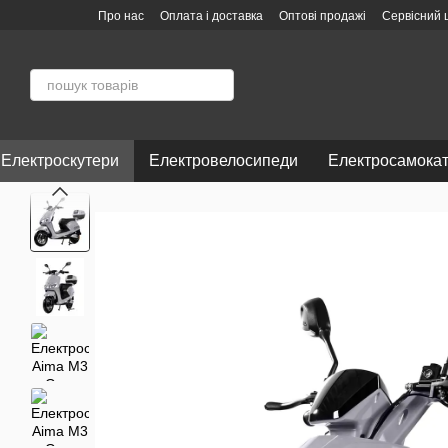
Перейти до основного контенту
Про нас
Оплата і доставка
Оптові продажі
Сервісний 
Угода користувача
Відгуки про магазин
Електроскутери
Електровелосипеди
Електросамока