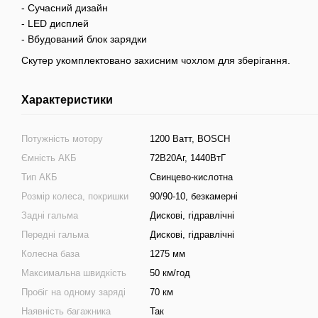
- Сучасний дизайн
- LED дисплей
- Вбудований блок зарядки
Скутер укомплектовано захисним чохлом для зберігання.
Характеристики
Потужність мотору
1200 Ватт, BOSCH
Ємність АКБ
72В20Аг, 1440ВтГ
Тип АКБ
Свинцево-кислотна
Розмір колеса, покришки
90/90-10, безкамерні
Задні гальма
Дискові, гідравлічні
Передні гальма
Дискові, гідравлічні
Колесна база
1275 мм
Максимальна швидкість
50 км/год
Пробіг на одному заряді
70 км
Наявність багажника
Так