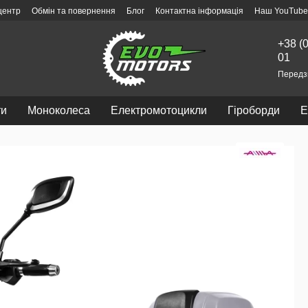
центр
Обмін та повернення
Блог
Контактна інформація
Наш YouTube
+38 (
01
Передз
ти
Моноколеса
Електромотоцикли
Гіроборди
Е