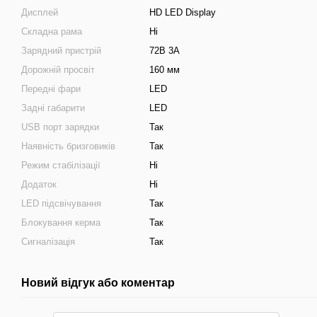
Дисплей
HD LED Display
Складна рама
Ні
Зарядний пристрій
72В 3А
Дорожній просвіт
160 мм
Передні фари
LED
Задні габарити
LED
USB порт зарядки
Так
Наявність бризговиків
Так
Режим стабілізації
Ні
Додаток
Ні
LED підсвічування
Так
Блокування керма
Так
Сигналізація
Так
Новий відгук або коментар