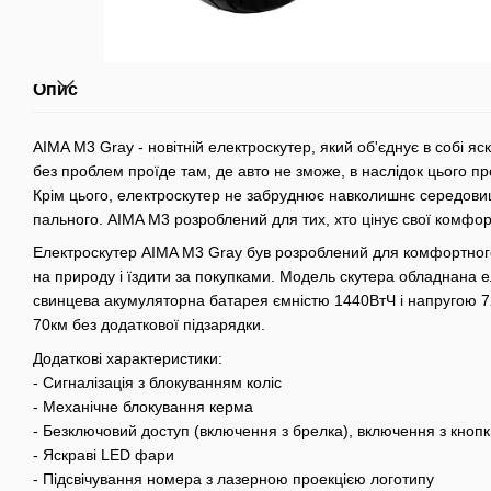
Опис
AIMA M3 Gray - новітній електроскутер, який об'єднує в собі яск
без проблем проїде там, де авто не зможе, в наслідок цього пр
Крім цього, електроскутер не забруднює навколишнє середовище
пального. AIMA M3 розроблений для тих, хто цінує свої комфорт
Електроскутер AIMA M3 Gray був розроблений для комфортног
на природу і їздити за покупками. Модель скутера обладнана 
свинцева акумуляторна батарея ємністю 1440ВтЧ і напругою 7
70км без додаткової підзарядки.
Додаткові характеристики:
- Сигналізація з блокуванням коліс
- Механічне блокування керма
- Безключовий доступ (включення з брелка), включення з кнопк
- Яскраві LED фари
- Підсвічування номера з лазерною проекцією логотипу