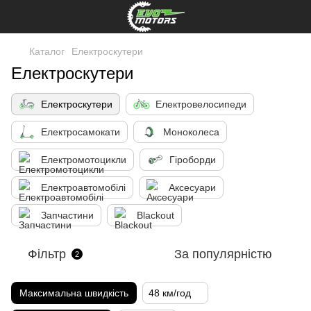
Каталог
Електроскутери
Електроскутери
Електроскутери
Електровелосипеди
Електросамокати
Моноколеса
Електромотоцикли
Гіроборди
Електроавтомобілі
Аксесуари
Запчастини
Blackout
Фільтр
За популярністю
2
Максимальна швидкість
48 км/год