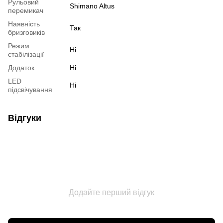
Рульовий
Shimano Altus
перемикач
Наявність
Так
бризговиків
Режим
Ні
стабілізації
Додаток
Ні
LED
Ні
підсвічування
Відгуки
Додайте перший відгук