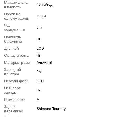
Максимальна
40 км/год
швидкість
Пробіг на
65 км
одному заряді
Час
5 ч
заряджання
Наявність
Ні
багажника
Дисплей
LCD
Складна рама
Ні
Матеріал рами
Алюміній
Зарядний
2A
пристрій
Передні фари
LED
USB порт
Ні
зарядки
Розмір рами
М
Задній
Shimano Tourney
перемикач