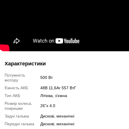
Характеристики
Потужність
500 Вт
мотору
Ємність АКБ
48В 11,6Аг 557 ВтГ
Тип АКБ
Літієва, з'ємна
Розмір колеса,
26"x 4.0
покришки
Задні гальма
Дискові, механічні
Передні гальма
Дискові, механічні