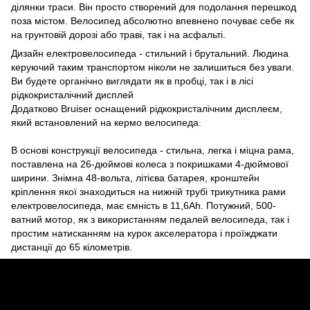
ділянки траси. Він просто створений для подолання перешкод
поза містом. Велосипед абсолютно впевнено почуває себе як
на грунтовій дорозі або траві, так і на асфальті.
Дизайн електровелосипеда - стильний і брутальний. Людина
керуючий таким транспортом ніколи не залишиться без уваги.
Ви будете органічно виглядати як в пробці, так і в лісі
рідкокристалічний дисплей
Додатково Bruiser оснащений рідкокристалічним дисплеєм,
який встановлений на кермо велосипеда.
В основі конструкції велосипеда - стильна, легка і міцна рама,
поставлена ​​на 26-дюймові колеса з покришками 4-дюймової
ширини. Знімна 48-вольта, літієва батарея, кронштейн
кріплення якої знаходиться на нижній трубі трикутника рами
електровелосипеда, має ємність в 11,6Ah. Потужний, 500-
ватний мотор, як з використанням педалей велосипеда, так і
простим натисканням на курок акселератора і проїжджати
дистанції до 65 кілометрів.