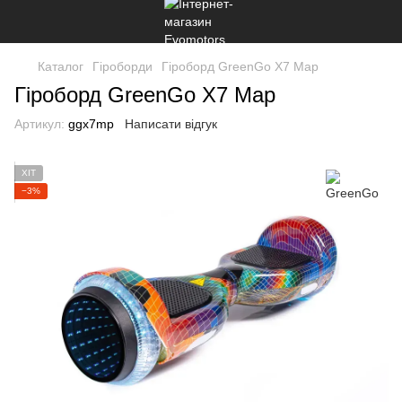
Каталог
Гіроборди
Гіроборд GreenGo X7 Map
Гіроборд GreenGo X7 Map
Артикул:
ggx7mp
Написати відгук
ХІТ
−3%