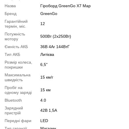
Назва
Гіроборд GreenGo X7 Map
Бренд
GreenGo
Гарантійний
12
термін, міс.
Потужність
500Вт (2х250Вт)
мотору
Ємність АКБ
36В 4Аг 144ВтГ
Тип АКБ
Литієва
Розмір колеса,
6,5"
покришки
Максимальна
15 км/г
швидкість
Пробіг на
15 км
одному заряді
Bluetooth
4.0
Зарядний
42В 1,5А
пристрій
Передні фари
LED
Тип гарантії
Магазин