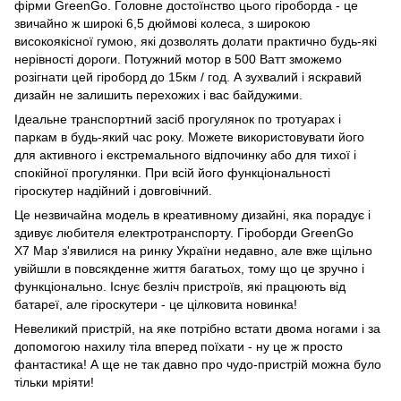
фірми GreenGo. Головне достоїнство цього гіроборда - це
звичайно ж широкі 6,5 дюймові колеса, з широкою
високоякісної гумою, які дозволять долати практично будь-які
нерівності дороги. Потужний мотор в 500 Ватт зможемо
розігнати цей гіроборд до 15км / год. А зухвалий і яскравий
дизайн не залишить перехожих і вас байдужими.
Ідеальне транспортний засіб прогулянок по тротуарах і
паркам в будь-який час року. Можете використовувати його
для активного і екстремального відпочинку або для тихої і
спокійної прогулянки. При всій його функціональності
гіроскутер надійний і довговічний.
Це незвичайна модель в креативному дизайні, яка порадує і
здивує любителя електротранспорту. Гіроборди GreenGo
X7 Map з'явилися на ринку України недавно, але вже щільно
увійшли в повсякденне життя багатьох, тому що це зручно і
функціонально. Існує безліч пристроїв, які працюють від
батареї, але гіроскутери - це цілковита новинка!
Невеликий пристрій, на яке потрібно встати двома ногами і за
допомогою нахилу тіла вперед поїхати - ну це ж просто
фантастика! А ще не так давно про чудо-пристрій можна було
тільки мріяти!