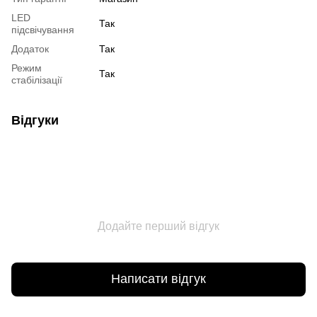
LED
Так
підсвічування
Додаток
Так
Режим
Так
стабілізації
Відгуки
Додайте перший відгук
Написати відгук