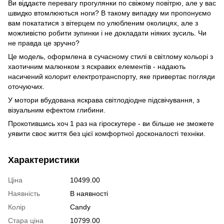
Ви віддаєте перевагу прогулянки по свіжому повітрю, але у вас
швидко втомлюються ноги? В такому випадку ми пропонуємо
вам покататися з вітерцем по улюбленим околицях, але з
можливістю робити зупинки і не докладати ніяких зусиль. Чи
не правда це зручно?
Це модель, оформлена в сучасному стилі в світлому кольорі з
хаотичним малюнком з яскравих елементів - надають
насичений колорит електротранспорту, яке привертає погляди
оточуючих.
У мотори вбудована яскрава світлодіодне підсвічування, з
візуальним ефектом глибини.
Прокотившись хоч 1 раз на гіроскутере - ви більше не зможете
уявити своє життя без цієї комфортної досконалості техніки.
Характеристики
Ціна
10499.00
Наявність
В наявності
Колір
Candy
Стара ціна
10799.00