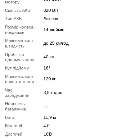
мотору
Ємність АКБ
320 ВтГ
Тип АКБ
Литієва
Розмір колеса,
14 дюймів
покришки
Максимальна
до 25 км/год
швидкість
Пробіг на
40 км
одному заряді
Кут підйому
18°
Максимальне
120 кг
навантаження
Час
3,5 годин
заряджання
Наявність
Ні
багажника
Вага
11,9 кг
Bluetooth
4.0
Дисплей
LCD