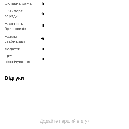
Складна рама
Ні
USB порт
Ні
зарядки
Наявність
Ні
бризговиків
Режим
Ні
стабілізації
Додаток
Ні
LED
Ні
підсвічування
Відгуки
Додайте перший відгук