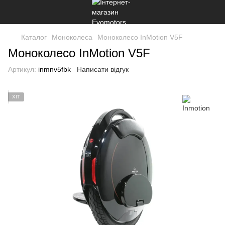
Каталог
Моноколеса
Моноколесо InMotion V5F
Моноколесо InMotion V5F
Артикул:
inmnv5fbk
Написати відгук
ХІТ