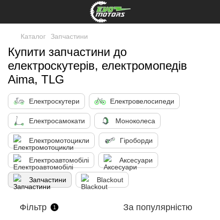
Каталог
Запчастини
Купити запчастини до
електроскутерів, електромопедів
Aima, TLG
Електроскутери
Електровелосипеди
Електросамокати
Моноколеса
Електромотоцикли
Гіроборди
Електроавтомобілі
Аксесуари
Запчастини
Blackout
Фільтр
За популярністю
1