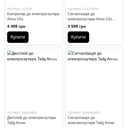
Артикул: u1sctrl
Артикул: u1s1ralrm
Контролер до електроскутера
Сигналізація до
Aima U1s
електроскутера Aima U1s
(перша ревізія)
4 499 грн
3 599 грн
Купити
Купити
Артикул: tlgarrwlck
Артикул: tlgarrwalrm
Дисплей до електроскутера
Сигналізація до
Tailg Arrow
електроскутера Tailg Arrow