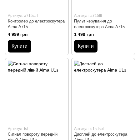
Артикул: a715ctrl
Артикул: a715lft
Контролер до електроскутера
Пульт керування до
Aima А715
електроскутера Aima A715
лівий
4 999 грн
1 499 грн
Купити
Купити
Артикул: tsl
Артикул: u1sdspl
Сигнал повороту передній
Дисплей до електроскутера
лівий Aima U1s
Aima U1s