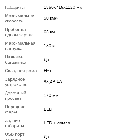
Габариты
1850x715x1120 мм
Максимальная
50 км/ч
скорость
Пробег на
65 км
одном заряде
Максимальная
180 кг
нагрузка
Наличие
Да
багажника
Складная рама
Нет
Зарядное
88,4В 4А
устройство
Дорожный
170 мм
просвет
Передние
LED
фары
Задние
LED + лампа
габариты
USB порт
Да
зарядки