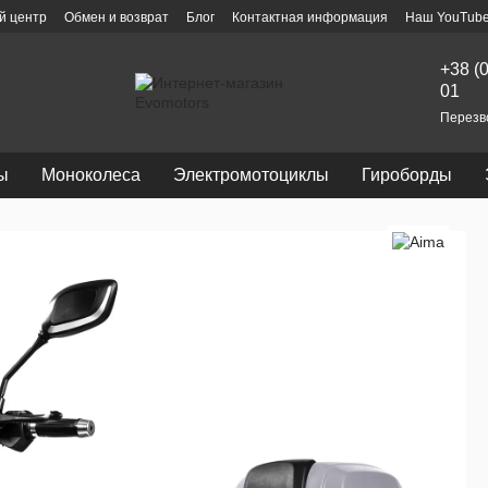
й центр
Обмен и возврат
Блог
Контактная информация
Наш YouTube
+38 (
01
Перезв
ы
Моноколеса
Электромотоциклы
Гироборды