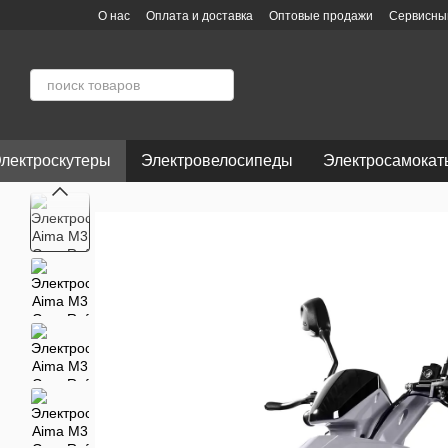
Перейти к основному контенту
О нас
Оплата и доставка
Оптовые продажи
Сервисны
Пользовательское соглашение
Отзывы о магазине
лектроскутеры
Электровелосипеды
Электросамокат