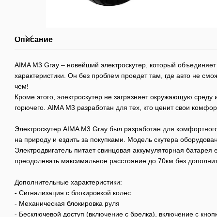
Описание
AIMA M3 Gray – новейший электроскутер, который объединяет 
характеристики. Он без проблем проедет там, где авто не смож
чем!
Кроме этого, электроскутер не загрязняет окружающую среду 
горючего. AIMA M3 разработан для тех, кто ценит свои комфор
Электроскутер AIMA M3 Gray был разработан для комфортного
на природу и ездить за покупками. Модель скутера оборудов
Электродвигатель питает свинцовая аккумуляторная батарея 
преодолевать максимальное расстояние до 70км без дополни
Дополнительные характеристики:
- Сигнализация с блокировкой колес
- Механическая блокировка руля
- Бесключевой доступ (включение с брелка), включение с кноп