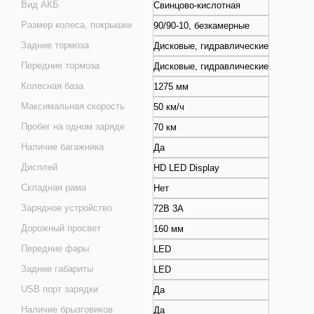
Вид АКБ
Свинцово-кислотная
Размер колеса, покрышки
90/90-10, безкамерные
Задние тормоза
Дисковые, гидравлические
Передние тормоза
Дисковые, гидравлические
Колесная база
1275 мм
Максимальная скорость
50 км/ч
Пробег на одном заряде
70 км
Наличие багажника
Да
Дисплей
HD LED Display
Складная рама
Нет
Зарядное устройство
72В 3А
Дорожный просвет
160 мм
Передние фары
LED
Задние габариты
LED
USB порт зарядки
Да
Наличие брызговиков
Да