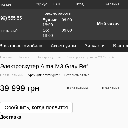
Укр
Рус
UAH
Вход
Желания
 канал
График работы:
099) 555 55
Будние:
09:00–
Мой заказ
18:00
Сб:
09:00–
онить вам?
18:00
Электроавтомобили
Аксессуары
Запчасти
Blacko
Главная
Каталог
Электроскутеры
Электроскутер Aima M3 Gray Ref
Электроскутер Aima M3 Gray Ref
Нет в наличии
Артикул: amm3grref
Оставить отзыв
39 999 грн
К сравнению
В желания
Сообщить, когда появится
Доставка