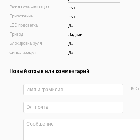
Режим стабилизации
Нет
Приложение
Нет
LED подсветка
Да
Привод
Задний
Блокировка руля
Да
Сигнализация
Да
Новый отзыв или комментарий
Войт