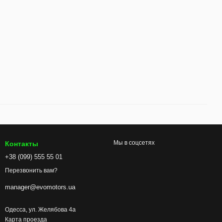
Мы в соцсетях
Контакты
+38 (099) 555 55 01
Перезвонить вам?
manager@evomotors.ua
Одесса, ул. Желябова 4а
Карта проезда