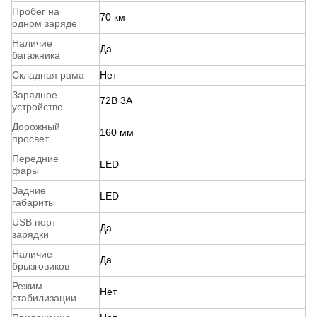
Пробег на
70 км
одном заряде
Наличие
Да
багажника
Складная рама
Нет
Зарядное
72В 3А
устройство
Дорожный
160 мм
просвет
Передние
LED
фары
Задние
LED
габариты
USB порт
Да
зарядки
Наличие
Да
брызговиков
Режим
Нет
стабилизации