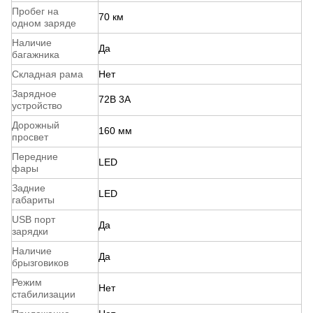
Пробег на
70 км
одном заряде
Наличие
Да
багажника
Складная рама
Нет
Зарядное
72В 3А
устройство
Дорожный
160 мм
просвет
Передние
LED
фары
Задние
LED
габариты
USB порт
Да
зарядки
Наличие
Да
брызговиков
Режим
Нет
стабилизации