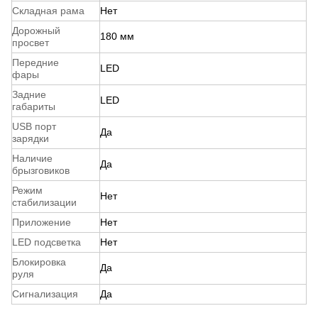
Складная рама
Нет
Дорожный
180 мм
просвет
Передние
LED
фары
Задние
LED
габариты
USB порт
Да
зарядки
Наличие
Да
брызговиков
Режим
Нет
стабилизации
Приложение
Нет
LED подсветка
Нет
Блокировка
Да
руля
Сигнализация
Да