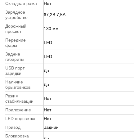
Складная рама
Нет
Зарядное
67,2B 7,5А
устройство
Дорожный
130 мм
просвет
Передние
LED
фары
Задние
LED
габариты
USB порт
Да
зарядки
Наличие
Да
брызговиков
Режим
Нет
стабилизации
Приложение
Нет
LED подсветка
Нет
Привод
Задний
Блокировка
Да