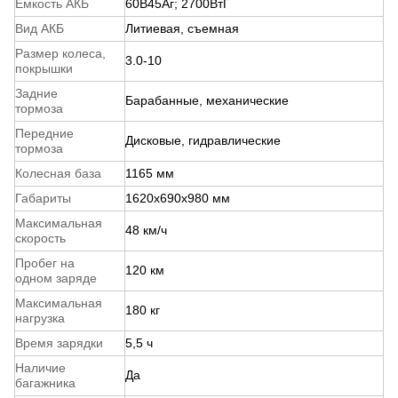
Ёмкость АКБ
60В45Аг; 2700ВтГ
Вид АКБ
Литиевая, съемная
Размер колеса,
3.0-10
покрышки
Задние
Барабанные, механические
тормоза
Передние
Дисковые, гидравлические
тормоза
Колесная база
1165 мм
Габариты
1620x690x980 мм
Максимальная
48 км/ч
скорость
Пробег на
120 км
одном заряде
Максимальная
180 кг
нагрузка
Время зарядки
5,5 ч
Наличие
Да
багажника