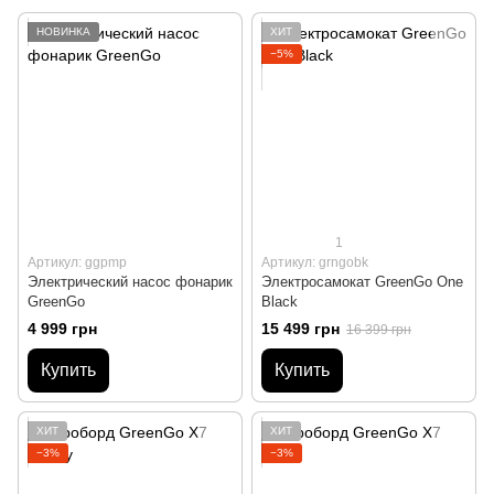
НОВИНКА
ХИТ
−5%
1
Артикул: ggpmp
Артикул: grngobk
Электрический насос фонарик
Электросамокат GreenGo One
GreenGo
Black
4 999 грн
15 499 грн
16 399 грн
Купить
Купить
ХИТ
ХИТ
−3%
−3%