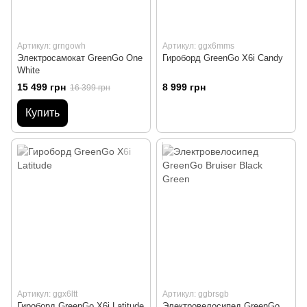
Артикул: grngowh
Артикул: ggx6mms
Электросамокат GreenGo One
Гироборд GreenGo X6i Candy
White
15 499 грн
8 999 грн
16 399 грн
Купить
Артикул: ggx6ltt
Артикул: ggbrsgb
Гироборд GreenGo X6i Latitude
Электровелосипед GreenGo