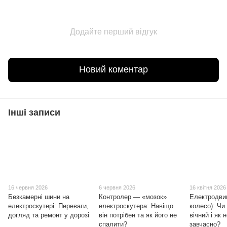
Додайте перший відгук
Новий коментар
Інші записи
16 червня 2026
6 червня 2026
16 квітня 2026
Безкамерні шини на
Контролер — «мозок»
Електродви
електроскутері: Переваги,
електроскутера: Навіщо
колесо): Чи 
догляд та ремонт у дорозі
він потрібен та як його не
вічний і як 
спалити?
завчасно?