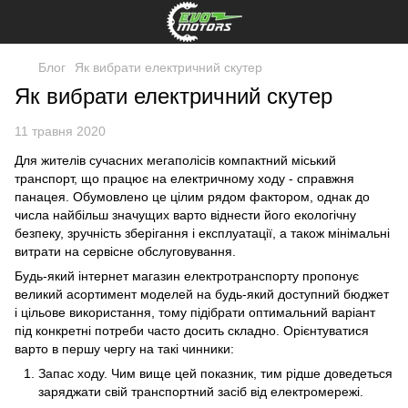
Блог
Як вибрати електричний скутер
Як вибрати електричний скутер
11 травня 2020
Для жителів сучасних мегаполісів компактний міський
транспорт, що працює на електричному ходу - справжня
панацея. Обумовлено це цілим рядом фактором, однак до
числа найбільш значущих варто віднести його екологічну
безпеку, зручність зберігання і експлуатації, а також мінімальні
витрати на сервісне обслуговування.
Будь-який інтернет магазин електротранспорту пропонує
великий асортимент моделей на будь-який доступний бюджет
і цільове використання, тому підібрати оптимальний варіант
під конкретні потреби часто досить складно. Орієнтуватися
варто в першу чергу на такі чинники:
Запас ходу. Чим вище цей показник, тим рідше доведеться
заряджати свій транспортний засіб від електромережі.