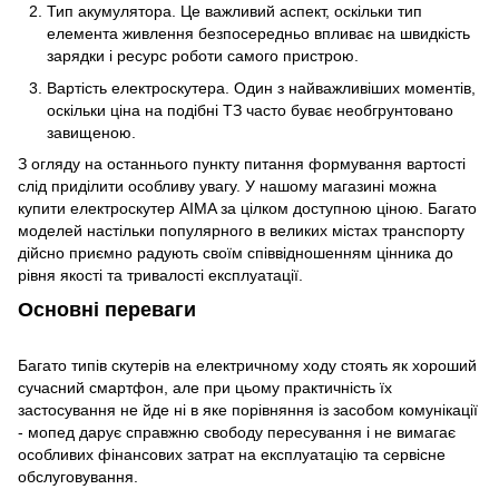
Тип акумулятора. Це важливий аспект, оскільки тип
елемента живлення безпосередньо впливає на швидкість
зарядки і ресурс роботи самого пристрою.
Вартість електроскутера. Один з найважливіших моментів,
оскільки ціна на подібні ТЗ часто буває необгрунтовано
завищеною.
З огляду на останнього пункту питання формування вартості
слід приділити особливу увагу. У нашому магазині можна
купити електроскутер AIMA за цілком доступною ціною. Багато
моделей настільки популярного в великих містах транспорту
дійсно приємно радують своїм співвідношенням цінника до
рівня якості та тривалості експлуатації.
Основні переваги
Багато типів скутерів на електричному ходу стоять як хороший
сучасний смартфон, але при цьому практичність їх
застосування не йде ні в яке порівняння із засобом комунікації
- мопед дарує справжню свободу пересування і не вимагає
особливих фінансових затрат на експлуатацію та сервісне
обслуговування.