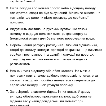
серйозної аварії.
Після поїздки або ночівлі просто неба в дощову погоду
електротранспорт не був висушений. Можливе окислення
контактів, що рано чи пізно призведе до серйозної
поломки.
Відсутність мастила на рухомих вузлах, що також
неминуче веде до поломки електротранспорту та
ймовірності ризику для безпечного пересування водія.
Перевищення ресурсу розхідників. Зношені підшипники,
стерті до металу колодки, протерті покришки – це викликає
серйозні несправності та аварійні ситуації на дорогах.
Тому слід вчасно змінювати комплектуючі згідно з
регламентом.
Низький тиск в одному або обох колесах. Не можна
нехтувати навіть такою дрібною несправністю, стежте за
тиском, а якщо він постійно знижується - зверніться до
сервісного центру, щоб усунути поломку.
Заповітреність системи гідравлічних гальм. У цьому
випадку обов'язково прокачати гальма, щоб вони не
підвели вас у найвідповідальніший момент при
пересуванні.