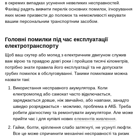
в окремих випадках усунення невеликих несправностей.
Фахівці радять вивчити перелік основних помилок, ігнорування
яких може призвести до поломок та неможливості керувати
вашим персональним транспортним засобом.
Головні помилки під час експлуатації
електротранспорту
Щоб ваш скутер або мопед з електричним двигуном служив
вам вірою та правдою довгі роки і пройшов тисячі кілометрів,
потрібно знати правила його експлуатації та не допускати
грубих помилок в обслуговуванні. Такими помилками можна
назвати такі:
Використання несправного акумулятора. Коли
електромопед або самокат часто відключається,
заряджається довше, ніж звичайно, або навпаки, занадто
швидко розряджається - можливо, проблема в АКБ. Треба
робити діагностику та ремонтувати акумулятори. Але може
прийти час і для купівлі нових
елементів живлення
.
Гайки, болти, кріплення слабо затягнуті, не усунуті люфти.
Все це може спричинити механічні несправності та ризик