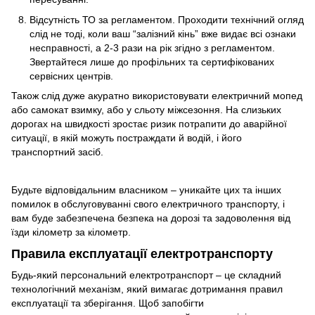
Відсутність ТО за регламентом. Проходити технічний огляд
слід не тоді, коли ваш “залізний кінь” вже видає всі ознаки
несправності, а 2-3 рази на рік згідно з регламентом.
Звертайтеся лише до профільних та сертифікованих
сервісних центрів.
Також слід дуже акуратно використовувати електричний мопед
або самокат взимку, або у сльоту міжсезоння. На слизьких
дорогах на швидкості зростає ризик потрапити до аварійної
ситуації, в якій можуть постраждати й водій, і його
транспортний засіб.
Будьте відповідальним власником – уникайте цих та інших
помилок в обслуговуванні свого електричного транспорту, і
вам буде забезпечена безпека на дорозі та задоволення від
їзди кілометр за кілометр.
Правила експлуатації електротранспорту
Будь-який персональний електротранспорт – це складний
технологічний механізм, який вимагає дотримання правил
експлуатації та зберігання. Щоб запобігти