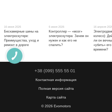
16 июня 2026
6 июня 2026
16 апреля 202
Бескамерные шины на
Контроллер — «мозг»
Электродви
электроскутере:
электроскутера: Зачем он
колесо): Де
Преимущества, уход и
нужен и как его не
ли он вечны
ремонт в дороге
спалить?
«убить» его
времени?
+38 (099) 555 55 01
Контактная информация
Полная версия сайта
Карта сайта
© 2026 Evomotors