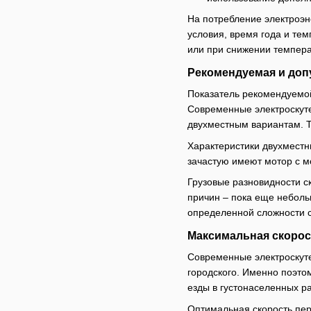
На потребление электроэн
условия, время года и те
или при снижении темпер
Рекомендуемая и доп
Показатель рекомендуемой
Современные электроскуте
двухместным вариантам. Та
Характеристики двухместн
зачастую имеют мотор с м
Грузовые разновидности с
причин – пока еще небольш
определенной сложности с
Максимальная скорос
Современные электроскутер
городского. Именно поэтом
езды в густонаселенных р
Оптимальная скорость пер