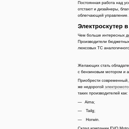
Постоянная работа над ус
отстают и дизайнеры, бла
облегчающей управление.
Электроскутер в 
Чем больше интересных до
Производители бюджетных 
люксовых ТС аналогичного
Желающих стать обладател
с бензиновым мотором и а
Приобрести современный, 
же недорогой
электромото
таких производителей как:
Aima;
Tailg;
Horwin.
Склад компании EVO Motor