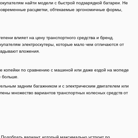
покупателям найти модели с быстрой подзарядкой батареи. Не
 современные расцветки, обтекаемые эргономичные формы,
епени влияет на цену транспортного средства и бренд.
купателям электроскутеры, которые мало чем отличаются от
авдывают вложения.
ие копейки по сравнению с машиной или даже ездой на мопеде
е больше.
ительным задним багажником и с электрическим двигателем или
влены множество вариантов транспортных колесных средств от
 Подобрать вариант, который максимально устроит по