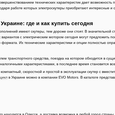
овершенствованием технических характеристик дает возможность 
годаря работе которых электроскутеры приобретают интересные и
Украине: где и как купить сегодня
полнений имеют скутеры, тем дороже они стоят. В значительной ст
вариантов с электрическим мотором сегодня могут предложить по
 формата. Их технические характеристики и опции полностью опр
ем транспортного средства, поездка на котором обходится в сущ
налогичными характеристиками, в последнее время становится вс
компактный, скоростной и простой в эксплуатации скутер с вмест
цикл
в Украине можно в компании EVO Motors. В каталоге предста
s находится в Одессе, а доставка возможна в любой город страны.