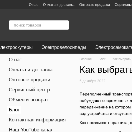
Перейти к основному контенту
О нас
Оплата и доставка
Оптовые продажи
Сервисны
Пользовательское соглашение
Отзывы о магазине
лектроскутеры
Электровелосипеды
Электросамокат
О нас
Главная
Блог
Как выбрать
Как выбрат
Оплата и доставка
Оптовые продажи
5 декабря 2022
Сервисный центр
Переполненный транспорт, 
Обмен и возврат
побуждают современных лю
передвижение на котором
Блог
вид устройства и отсутст
Контактная информация
Как показывает практика,
Наш YouTube канал