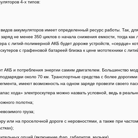
уляторов 4-х типов:
видов аккумуляторов имеет определенный ресурс работы. Так, дл
 заряд не менее 350 циклов о начала снижения емкости, тогда как
ера с литий-полимерной АКБ будет дороже устройств, «сердце» к
 скутеров с графеновой батареей близка к цене мототехники с ли
от АКБ и потребления энергии самим двигателем. Большинство мо
 подзарядки около 70 км. Транспортные средства с более дорогими
сегмента, имеют возможность на одном заряде провезти своего пас
апас хода» электроскутера можно назвать условной, ведь в реально
ожного полотна;
евозимого груза;
ору или на проселочной дороге с неровностями, а также при часто
стках);
тельных опций (включение фар, габаритов, музыки).