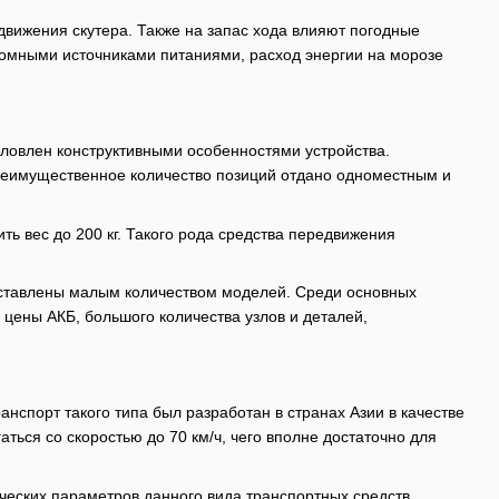
движения скутера. Также на запас хода влияют погодные
номными источниками питаниями, расход энергии на морозе
словлен конструктивными особенностями устройства.
реимущественное количество позиций отдано одноместным и
ь вес до 200 кг. Такого рода средства передвижения
едставлены малым количеством моделей. Среди основных
 цены АКБ, большого количества узлов и деталей,
нспорт такого типа был разработан в странах Азии в качестве
ться со скоростью до 70 км/ч, чего вполне достаточно для
еских параметров данного вида транспортных средств,