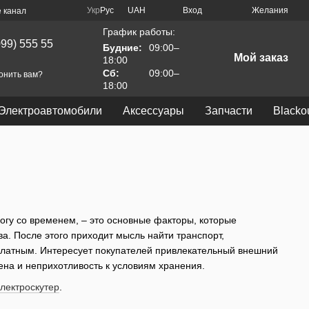
Укр
Рус
UAH
Вход
Желания
 канал
График работы:
099) 555 55
Будние:
09:00–
Мой заказ
18:00
Сб:
09:00–
онить вам?
18:00
Электроавтомобили
Аксессуары
Запчасти
Blacko
ногу со временем, – это основные факторы, которые
а. После этого приходит мысль найти транспорт,
платным. Интересует покупателей привлекательный внешний
ена и неприхотливость к условиям хранения.
лектроскутер
.