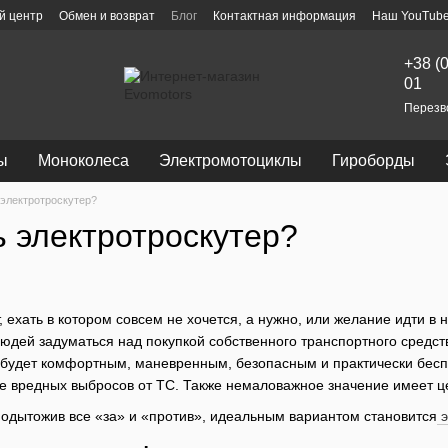
й центр
Обмен и возврат
Блог
Контактная информация
Наш YouTube
+38 (
01
Перезв
ы
Моноколеса
Электромотоциклы
Гироборды
 электротроскутер?
ь электротроскутер?
ехать в котором совсем не хочется, а нужно, или желание идти в 
дей задуматься над покупкой собственного транспортного средств
 будет комфортным, маневренным, безопасным и практически бес
вие вредных выбросов от ТС. Также немаловажное значение имеет ц
 подытожив все «за» и «против», идеальным вариантом становится
э