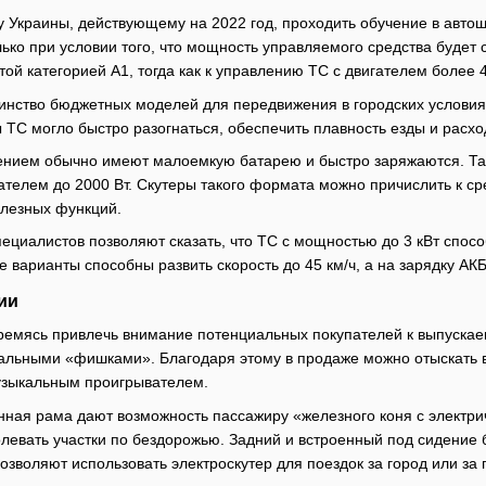
у Украины, действующему на 2022 год, проходить обучение в авто
ко при условии того, что мощность управляемого средства будет с
той категорией А1, тогда как к управлению ТС с двигателем более 4
шинство бюджетных моделей для передвижения в городских условиях
ы ТС могло быстро разогнаться, обеспечить плавность езды и расх
ением обычно имеют малоемкую батарею и быстро заряжаются. Та
телем до 2000 Вт. Скутеры такого формата можно причислить к сре
олезных функций.
ециалистов позволяют сказать, что ТС с мощностью до 3 кВт спосо
е варианты способны развить скорость до 45 км/ч, а на зарядку АК
ии
ремясь привлечь внимание потенциальных покупателей к выпускае
льными «фишками». Благодаря этому в продаже можно отыскать в
узыкальным проигрывателем.
нная рама дают возможность пассажиру «железного коня с электри
евать участки по бездорожью. Задний и встроенный под сидение б
озволяют использовать электроскутер для поездок за город или за 