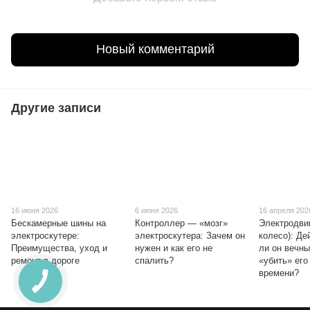
Новый комментарий
Другие записи
16 июня 2026
6 июня 2026
16 апреля 202
Бескамерные шины на
Контроллер — «мозг»
Электродви
электроскутере:
электроскутера: Зачем он
колесо): Де
Преимущества, уход и
нужен и как его не
ли он вечны
ремонт в дороге
спалить?
«убить» его
времени?