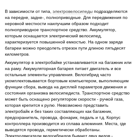
В зависимости от типа,
электровелосипеды
подразделяются
на передне, задне-, полноприводные. Для передвижения по
неровной местности наилучшим образом подходит
полноприводное транспортное средство. Аккумулятор,
которым оснащается электрический велосипед,
характеризуется повышенной емкостью. На одном заряде
батареи можно преодолеть отрезок пути длиною пятьдесят
километров.
Аккумулятор в электробайке устанавливается на багажник или
на раму. Аккумуляторная батарея питает двигатель и все
остальные элементы управления. Велогибрид часто
укомплектовывается бортовым компьютером, выполняющим
функции сбора, вывода на дисплей параметров движения и
состояния организма велосипедиста. Транспортное средство
может быть оснащено регулятором скорости - ручкой газа,
которая крепится к рулю. Невозможно представить
электробайк и без таких составляющих как багажник,
предохранитель, провода, фонарик, педаль и т.д. Корпус
контроллера производится из сплава алюминия. Места, где
выводятся провода, герметически обработаны.
Электродвигатели велогибридов бывают двух видов -