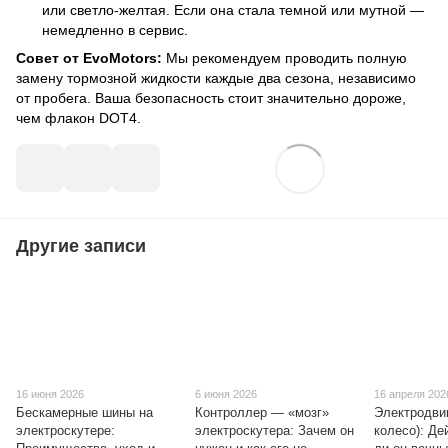
или светло-желтая. Если она стала темной или мутной —
немедленно в сервис.
Совет от EvoMotors:
Мы рекомендуем проводить полную
замену тормозной жидкости каждые два сезона, независимо
от пробега. Ваша безопасность стоит значительно дороже,
чем флакон DOT4.
Другие записи
16 июня 2026
6 июня 2026
16 апреля 202
Бескамерные шины на
Контроллер — «мозг»
Электродви
электроскутере:
электроскутера: Зачем он
колесо): Де